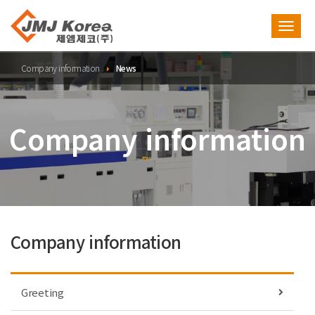
Toggl
navig
Company information
News
Company information
Company information
Greeting