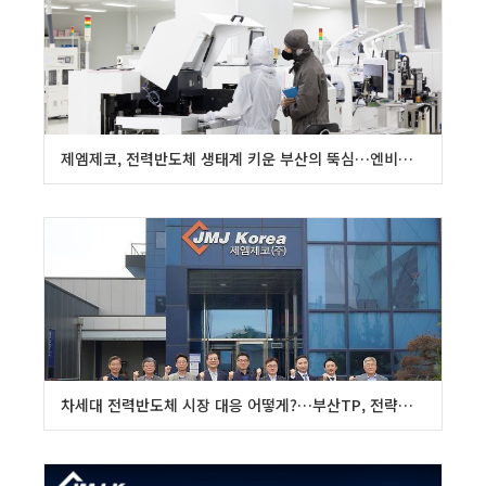
제엠제코, 전력반도체 생태계 키운 부산의 뚝심…엔비디아 공급 결실로
차세대 전력반도체 시장 대응 어떻게?…부산TP, 전략논의