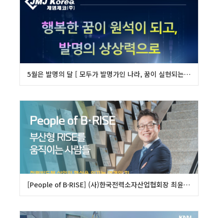
5월은 발명의 달 [ 모두가 발명가인 나라, 꿈이 실현되는 대한민국 ]
[People of B·RISE] (사)한국전력소자산업협회장 최윤화((주)제엠제코 대표)