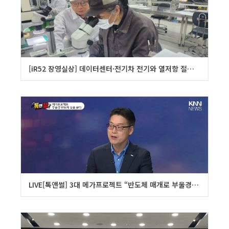
[iR52 장영실상] 데이터센터·전기차 전기와 열저항 절반으로 줄였죠
LIVE[톡앤썰] 3대 메가프로젝트 “반도체 매개로 부울경-서남권 산업벨트 가속화하는 계기” 이성식 부산대 반도체공동연구소장∙최윤화 제엠제코 대표 / KNN