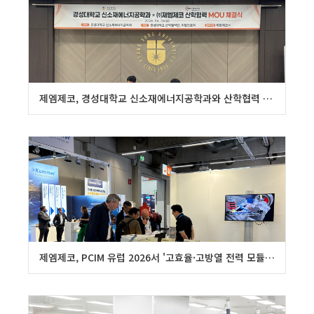
제엠제코, 경성대학교 신소재에너지공학과와 산학협력 MOU
제엠제코, PCIM 유럽 2026서 '고효율·고방열 전력 모듈' 출품