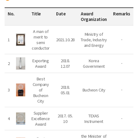
No.
Title
Date
Award
Remarks
Organization
A man of
Ministry of
merit to
1
2021.10.28
Trade, Industry
-
semi
and Energy
conductor
Exporting
2018.
Korea
2
-
Award
12.07
Government
Best
Company
2018.
3
of
Bucheon City
-
05.01
Bucheon
City
Supplier
2017. 05.
TEXAS
4
Excellence
-
10
Instrument
Award
the Minister of