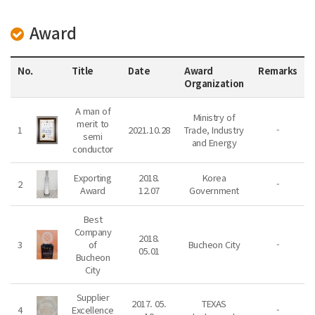
Award
No.
Title
Date
Award
Remarks
Organization
A man of
Ministry of
merit to
1
2021.10.28
Trade, Industry
-
semi
and Energy
conductor
Exporting
2018.
Korea
2
-
Award
12.07
Government
Best
Company
2018.
3
of
Bucheon City
-
05.01
Bucheon
City
Supplier
2017. 05.
TEXAS
4
Excellence
-