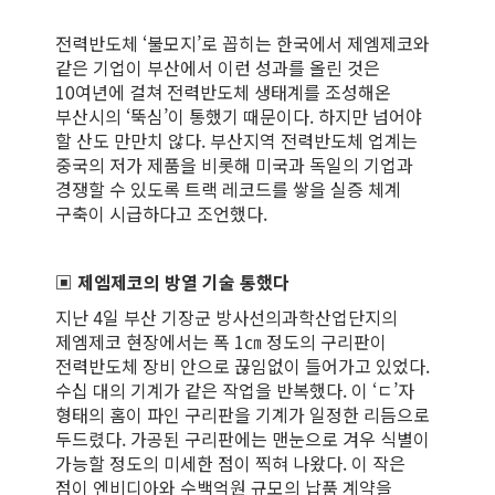
전력반도체 ‘불모지’로 꼽히는 한국에서 제엠제코와
같은 기업이 부산에서 이런 성과를 올린 것은
10여년에 걸쳐 전력반도체 생태계를 조성해온
부산시의 ‘뚝심’이 통했기 때문이다. 하지만 넘어야
할 산도 만만치 않다. 부산지역 전력반도체 업계는
중국의 저가 제품을 비롯해 미국과 독일의 기업과
경쟁할 수 있도록 트랙 레코드를 쌓을 실증 체계
구축이 시급하다고 조언했다.
▣ 제엠제코의 방열 기술 통했다
지난 4일 부산 기장군 방사선의과학산업단지의
제엠제코 현장에서는 폭 1㎝ 정도의 구리판이
전력반도체 장비 안으로 끊임없이 들어가고 있었다.
수십 대의 기계가 같은 작업을 반복했다. 이 ‘ㄷ’자
형태의 홈이 파인 구리판을 기계가 일정한 리듬으로
두드렸다. 가공된 구리판에는 맨눈으로 겨우 식별이
가능할 정도의 미세한 점이 찍혀 나왔다. 이 작은
점이 엔비디아와 수백억원 규모의 납품 계약을