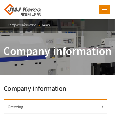
Toggl
navig
Company information
News
Company information
Company information
Greeting